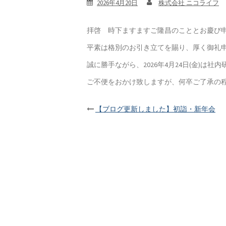
2026年4月20日
株式会社 ニコライフ
拝啓 時下ますますご隆昌のこととお慶び
平素は格別のお引き立てを賜り、厚く御礼
誠に勝手ながら、2026年4月24日(金)は
ご不便をおかけ致しますが、何卒ご了承の
【ブログ更新しました】初詣・新年会
Post
navigation