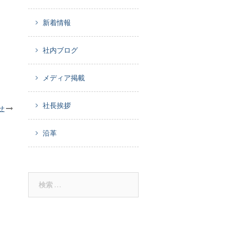
新着情報
社内ブログ
メディア掲載
社長挨拶
せ
沿革
検
索: